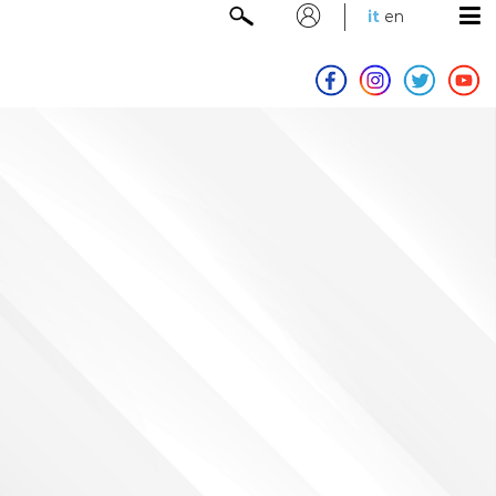
it
en