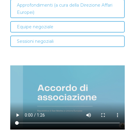
Approfondimenti (a cura della Direzione Affari
Europei)
Equipe negoziale
Sessioni negoziali