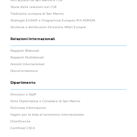
Altri accordi tra San Marino e l'UE
Storia delle relazioni con l'UE
Tradizione europea di San Marino
Strategia EUSAIR e Programma Europeo IPA ADRION
Struttura e attribuzioni Direzione Affari Europei
Relazioni Internazionali
Rapporti Bilaterali
Rapporti Multilaterali
Accordi Internazionali
Documentazione
Dipartimento
Direzioni e Staff
Rete Diplomatica e Consolare di San Marino
Richiesta Informazioni
Organi per la lotta al terrorismo internazionale
Onorificenze
Certificati CSCA